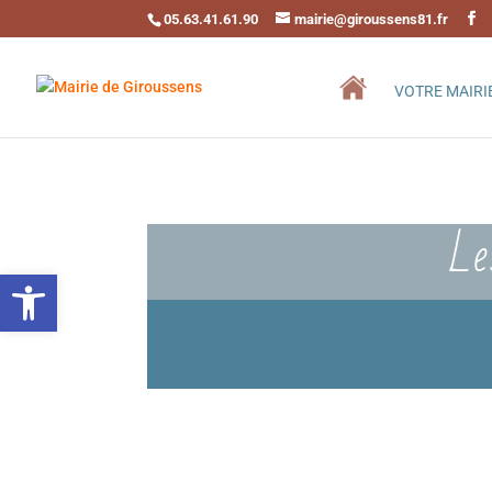
05.63.41.61.90
mairie@giroussens81.fr
VOTRE MAIRI
Le
Ouvrir la barre d’outils