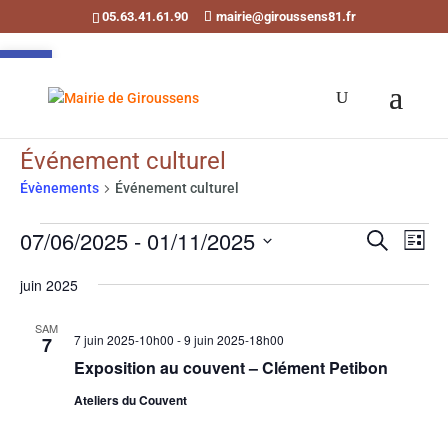
05.63.41.61.90
mairie@giroussens81.fr
Ouvrir la barre d’outils
Événement culturel
Évènements
Événement culturel
Évènements
Recherch
Navi
07/06/2025
 - 
01/11/2025
Recherche
de
et
Liste
vues
Sélectionnez
navigati
juin 2025
Évè
une
de
date.
vues
SAM
7 juin 2025-10h00
-
9 juin 2025-18h00
7
Évènemen
Exposition au couvent – Clément Petibon
Ateliers du Couvent