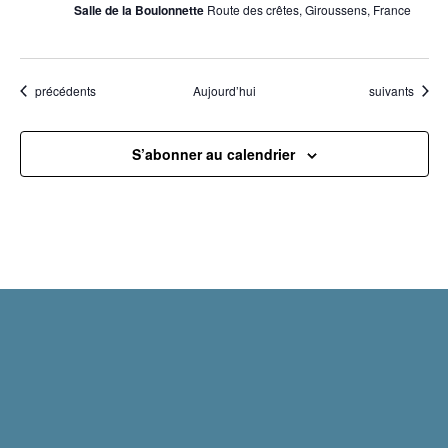
Salle de la Boulonnette
Route des crêtes, Giroussens, France
Évènements
Évènements
précédents
Aujourd’hui
suivants
S’abonner au calendrier
Mentions légales
Politique de confidentialité