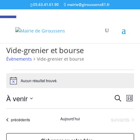
05.63.41.61.90
mairie@giroussens81.fr
Ouvrir la barre d’outils
Vide-grenier et bourse
Évènements
Vide-grenier et bourse
Évènements
Aucun résultat trouvé.
Notice
Recher
Nav
À venir
Recherche
Liste
de
et
Sélectionnez
vu
naviga
une
Év
Évènements
Aujourd’hui
suivants
de
Évènements
précédents
date.
vues
Évène