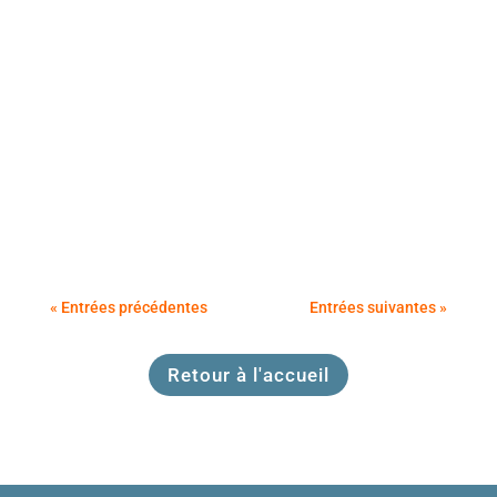
Le SMICTOM vous invite à visiter le site de
Brugues pour en apprendre plus sur la récolte
des...
« Entrées précédentes
Entrées suivantes »
Retour à l'accueil