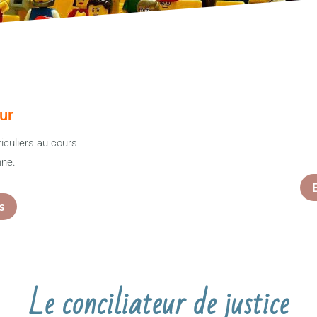
ur
ticuliers au cours
nne.
s
Le conciliateur de justice