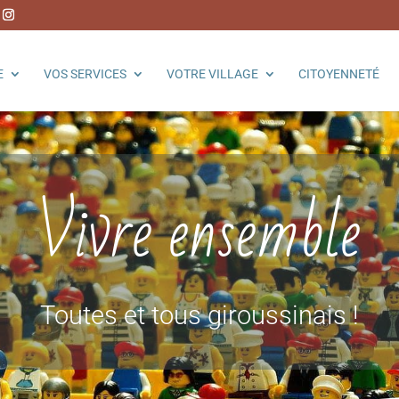
E
VOS SERVICES
VOTRE VILLAGE
CITOYENNETÉ
Vivre ensemble
Toutes et tous giroussinais !