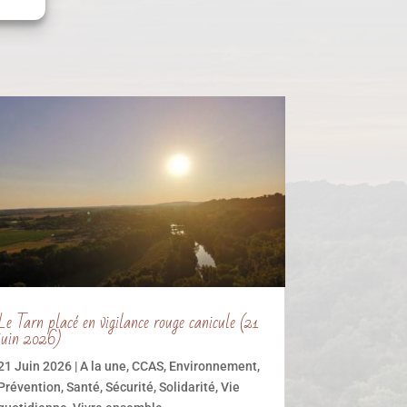
Le Tarn placé en vigilance rouge canicule (21
juin 2026)
21 Juin 2026
|
A la une
,
CCAS
,
Environnement
,
Prévention
,
Santé
,
Sécurité
,
Solidarité
,
Vie