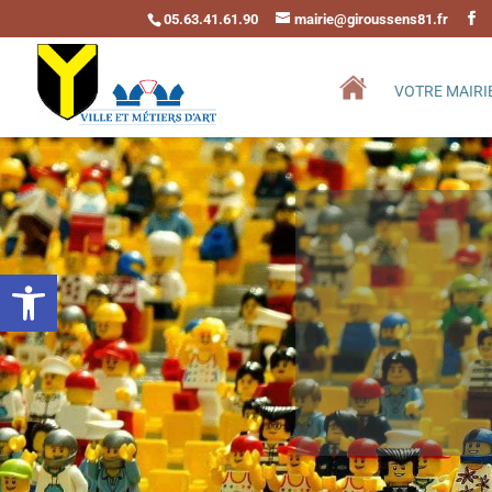
05.63.41.61.90
mairie@giroussens81.fr
VOTRE MAIRI
Ouvrir la barre d’outils