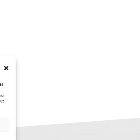
es
tion
eut