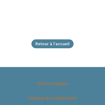
Le jardin au mois d’août Le 2 septembre 2021
Nous sommes allés voir le jardin après les 2...
Retour à l'accueil
Mentions légales
Politique de confidentialité