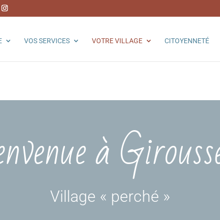
E
VOS SERVICES
VOTRE VILLAGE
CITOYENNETÉ
envenue à Girouss
Village « perché »