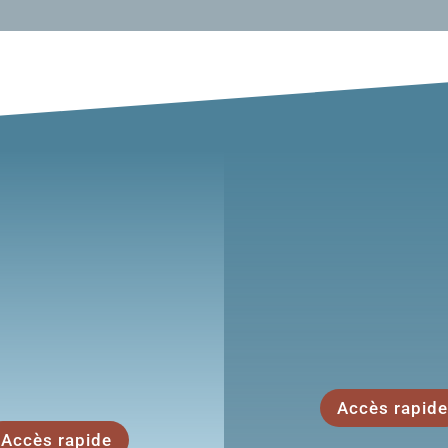
voir, à faire, à
Où se restaure
Giroussens
Giroussens 
ez les trésors qu’offrent
Une petite faim 
Giroussens…
Accès rapide
Accès rapide