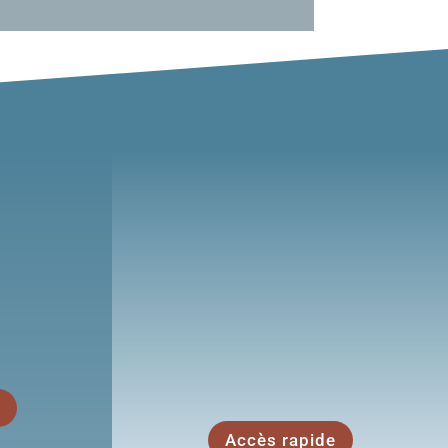
r à
Où se loger à Giroussens
?
?
?
Chambres d’hôtes, hôtels, à Giroussens
ou aux alentours
Accès rapide