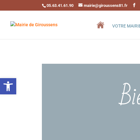
05.63.41.61.90
mairie@giroussens81.fr
VOTRE MAIRI
Bi
Ouvrir la barre d’outils