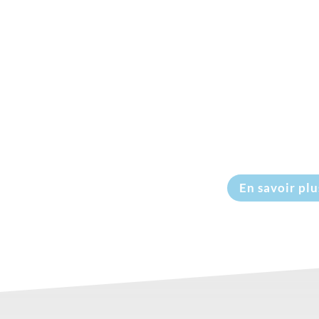
historique du village ;
Envie de nature ? Parcourez les sentier
des Martels ;
De jeunes enfants à occuper ? Emmenez-
train au jardin des Martels ou s’aérer à l
…
agenda
En savoir plu