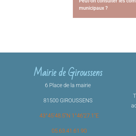
Peut-on consulter les com
municipaux ?
Mairie de Giroussens
6 Place de la mairie
T
81500 GIROUSSENS
ac
43°45’48.5″N 1°46’27.1″E
05.63.41.61.90