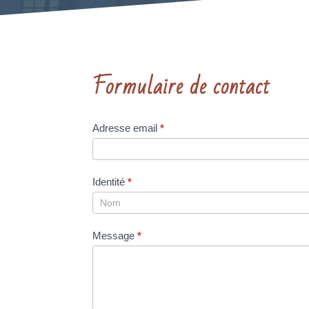
Formulaire de contact
Formulaire
Adresse email
*
page
contact
Identité
*
Identité
Message
*