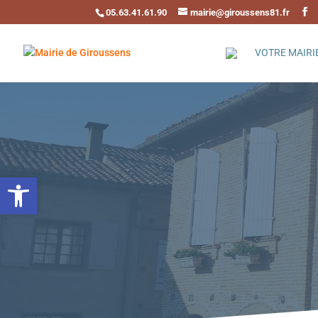
05.63.41.61.90
mairie@giroussens81.fr
VOTRE MAIRI
Ouvrir la barre d’outils