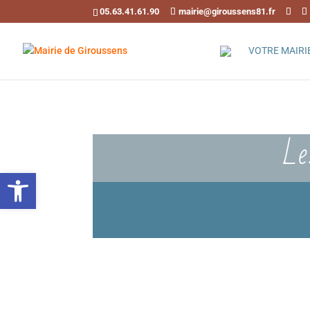
05.63.41.61.90
mairie@giroussens81.fr
VOTRE MAIRI
Le
Ouvrir la barre d’outils