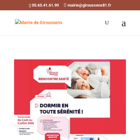
05.63.41.61.90
mairie@giroussens81.fr
Ouvrir la barre d’outils