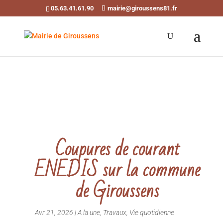
05.63.41.61.90
mairie@giroussens81.fr
Ouvrir la barre d’outils
Coupures de courant
ENEDIS sur la commune
de Giroussens
Avr 21, 2026
|
A la une
,
Travaux
,
Vie quotidienne