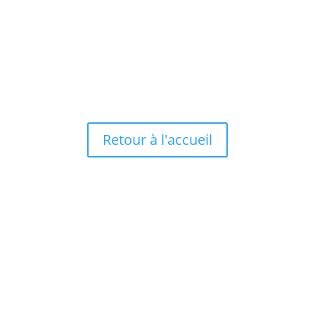
Vous connaissez des personnes en réflexion
sur leur avenir professionnel ? Invitez-les à...
Retour à l'accueil
Mentions légales