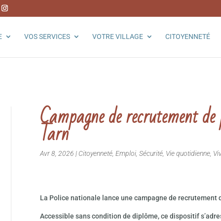
E
VOS SERVICES
VOTRE VILLAGE
CITOYENNETÉ
Campagne de recrutement de po
Tarn
Avr 8, 2026
|
Citoyenneté
,
Emploi
,
Sécurité
,
Vie quotidienne
,
Vi
La Police nationale lance une campagne de recrutement de 
Accessible sans condition de diplôme, ce dispositif s’adr