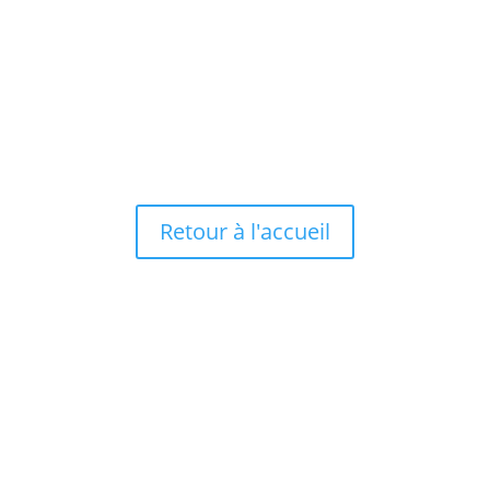
Les Pitchouns de Giroussens vous présentent
leur carnaval 2023, avec une déambulation...
Retour à l'accueil
Mentions légales