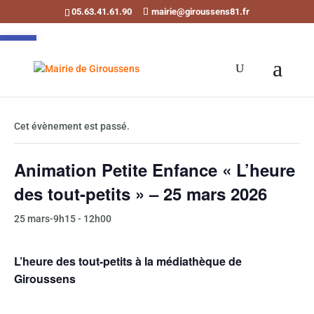
05.63.41.61.90
mairie@giroussens81.fr
Ouvrir la barre d’outils
« Tous les Évènements
Cet évènement est passé.
Animation Petite Enfance « L’heure
des tout-petits » – 25 mars 2026
25 mars-9h15
-
12h00
L’heure des tout-petits à la médiathèque de
Giroussens