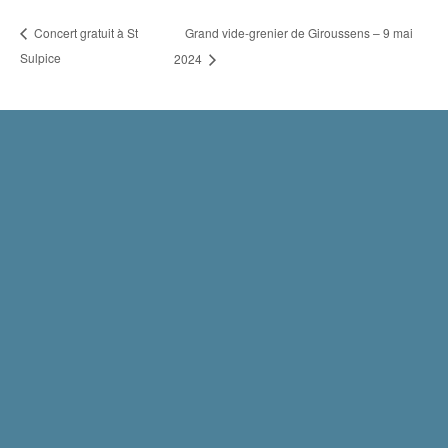
Grand vide-grenier de Giroussens – 9 mai
Concert gratuit à St
Sulpice
2024
Mentions légales
Politique de confidentialité