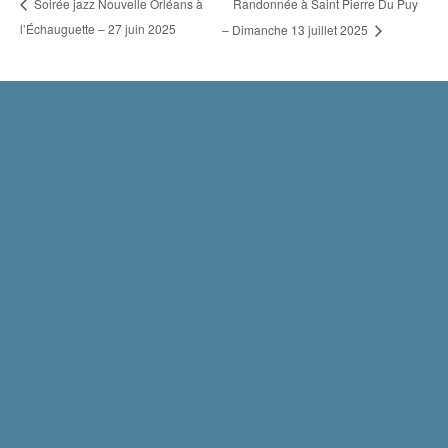
Randonnée à Saint Pierre Du Puy
Soirée jazz Nouvelle Orléans à
l’Échauguette – 27 juin 2025
– Dimanche 13 juillet 2025
Mentions légales
Politique de confidentialité