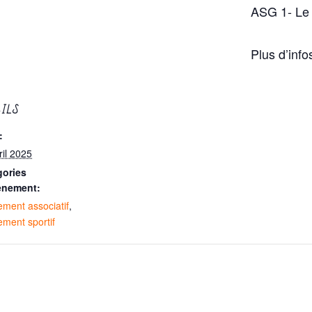
ASG 1- Le
Plus d’info
AILS
:
ril 2025
gories
ènement:
ment associatif
,
ment sportif