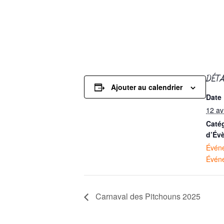
DÉT
Ajouter au calendrier
Date 
12 av
Caté
d’Év
Événe
Événe
Carnaval des Pitchouns 2025