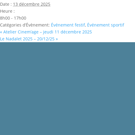
Date :
13 décembre 2025
Heure :
8h00 - 17h00
Catégories d’Évènement:
Événement festif
,
Événement sportif
«
Atelier Cinem’age – jeudi 11 décembre 2025
Le Nadalet 2025 – 20/12/25
»
Mentions légales
Politique de confidentialité