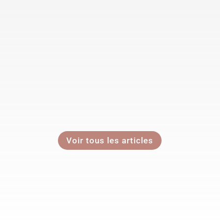
La municipalité de Giroussens adresse à
l’ensemble des habitants ses meilleurs vœux pour
l’année 2026. Que cette nouvelle année soit
porteuse de...
Voir tous les articles