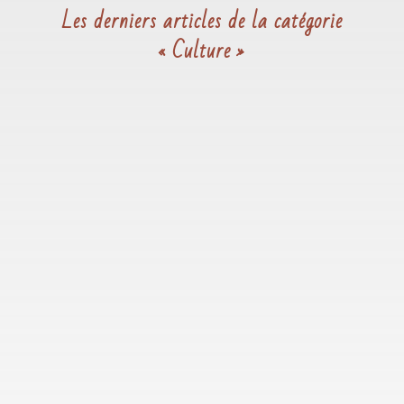
Les derniers articles de la catégorie
« Culture »
Voici le programme des expositions au Centre
Céramique à Giroussens. Expositions 2026 Le
Centre céramique contemporaine de Giroussens
présente sa...