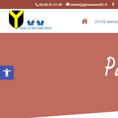
05.63.41.61.90
mairie@giroussens81.fr
VOTRE MAIRI
P
Ouvrir la barre d’outils