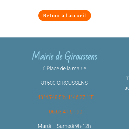
Retour à l'accueil
Mairie de Giroussens
6 Place de la mairie
T
81500 GIROUSSENS
ac
43°45’48.5″N 1°46’27.1″E
05.63.41.61.90
Mardi – Samedi 9h-12h