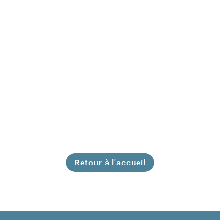
Riche de son tissu associatif, de nombreuses
manifestations sont organisées par les bénévoles
des...
Retour à l'accueil