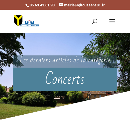
05.63.41.61.90
mairie@giroussens81.fr
Ouvrir la barre d’outils
Les derniers articles de la catégorie
Concerts