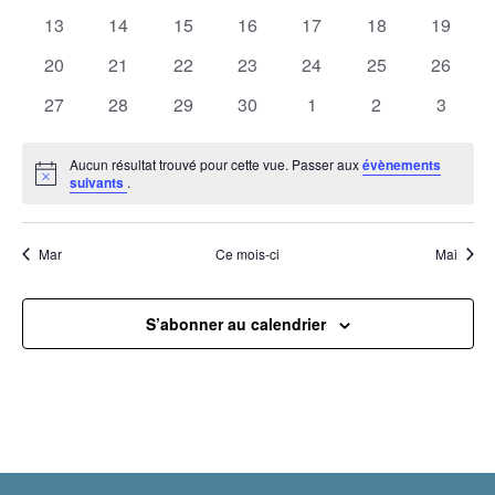
Évènemen
évènements
évènements
évènements
évènements
évènements
évènements
évènem
0
0
0
0
0
0
0
13
14
15
16
17
18
19
évènements
évènements
évènements
évènements
évènements
évènements
évènem
0
0
0
0
0
0
0
20
21
22
23
24
25
26
évènements
évènements
évènements
évènements
évènements
évènements
évènem
0
0
0
0
0
0
0
27
28
29
30
1
2
3
évènements
évènements
évènements
évènements
évènements
évènements
évènem
Aucun résultat trouvé pour cette vue. Passer aux
évènements
Notice
suivants
.
Mar
Ce mois-ci
Mai
S’abonner au calendrier