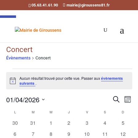
05.63.41.61.90
mairie@giroussens81.fr
Ouvrir la barre d’outils
Concert
Évènements
Concert
Évènements
Aucun résultat trouvé pour cette vue. Passer aux
évènements
Notice
suivants
.
Recherch
Navi
01/04/2026
Recherche
de
et
Mois
vues
Sélectionnez
Calendrier
navigati
L
LUNDI
M
MARDI
M
MERCREDI
J
JEUDI
V
VENDREDI
S
SAMEDI
D
DIMANC
Évè
une
de
de
0
0
0
0
0
0
0
date.
30
31
1
2
3
4
5
Évènements
vues
évènements
évènements
évènements
évènements
évènements
évènements
évènem
0
0
0
0
0
0
0
6
7
8
9
10
11
12