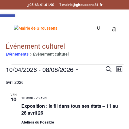
05.63.41.61.90
mairie@giroussens81.fr
Ouvrir la barre d’outils
Événement culturel
Évènements
Événement culturel
Évènements
Recherch
Navi
10/04/2026
 - 
08/08/2026
Recherche
de
et
Liste
vues
Sélectionnez
navigati
avril 2026
Évè
une
de
date.
vues
VEN
10 avril
-
26 avril
10
Évènemen
Exposition : le fil dans tous ses états – 11 au
26 avril 26
Ateliers du Possible