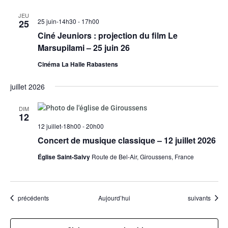
JEU
25 juin-14h30
-
17h00
25
Ciné Jeuniors : projection du film Le
Marsupilami – 25 juin 26
Cinéma La Halle Rabastens
juillet 2026
DIM
12
12 juillet-18h00
-
20h00
Concert de musique classique – 12 juillet 2026
Église Saint-Salvy
Route de Bel-Air, Giroussens, France
Évènements
Évènements
précédents
Aujourd’hui
suivants