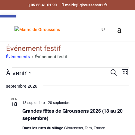
05.63.41.61.90
mairie@giroussens81.fr
Ouvrir la barre d’outils
Événement festif
Évènements
Événement festif
Évènements
Recherch
Navi
À venir
Recherche
de
et
Liste
vues
Sélectionnez
navigati
septembre 2026
Évè
une
de
date.
vues
VEN
18 septembre
-
20 septembre
18
Évènemen
Grandes fêtes de Giroussens 2026 (18 au 20
septembre)
Dans les rues du village
Giroussens, Tarn, France