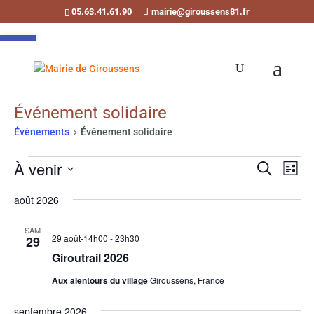
05.63.41.61.90
mairie@giroussens81.fr
Ouvrir la barre d’outils
Événement solidaire
Évènements
Événement solidaire
Évènements
Recherch
Navi
À venir
Recherche
de
et
Liste
vues
Sélectionnez
navigati
août 2026
Évè
une
de
date.
vues
SAM
29 août-14h00
-
23h30
29
Évènemen
Giroutrail 2026
Aux alentours du village
Giroussens, France
septembre 2026