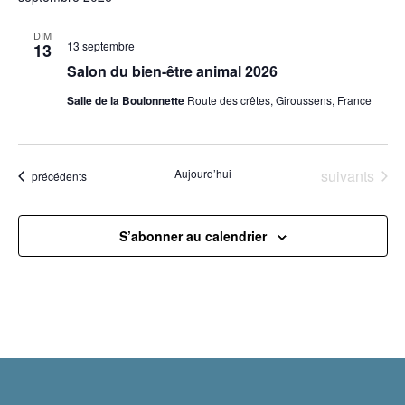
DIM
13 septembre
13
Salon du bien-être animal 2026
Salle de la Boulonnette
Route des crêtes, Giroussens, France
Évènements
Aujourd’hui
suivants
Évènements
précédents
S’abonner au calendrier