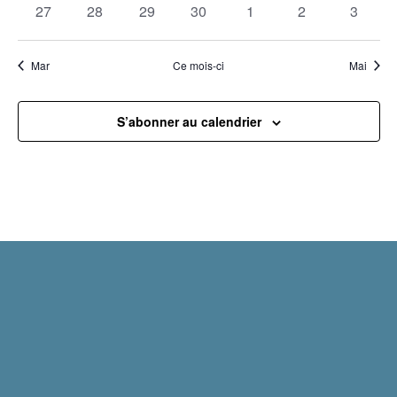
0
0
0
0
0
0
0
27
28
29
30
1
2
3
évènements
évènements
évènements
évènements
évènements
évènements
évènem
Mar
Ce mois-ci
Mai
S’abonner au calendrier
Mentions légales
Politique de confidentialité