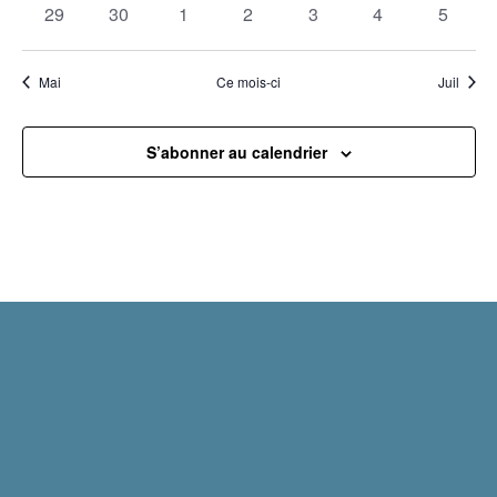
0
0
0
0
0
0
0
29
30
1
2
3
4
5
évènements
évènements
évènements
évènements
évènements
évènements
évènem
Mai
Ce mois-ci
Juil
S’abonner au calendrier
Mentions légales
Politique de confidentialité