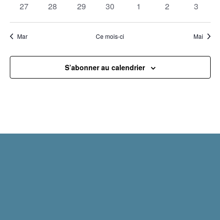
0
0
0
0
0
0
0
27
28
29
30
1
2
3
évènements
évènements
évènements
évènements
évènements
évènements
évènem
Mar
Ce mois-ci
Mai
S’abonner au calendrier
Mentions légales
Politique de confidentialité