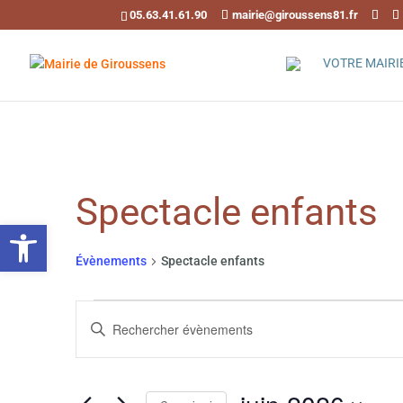
05.63.41.61.90
mairie@giroussens81.fr
VOTRE MAIRI
Spectacle enfants
Ouvrir la barre d’outils
Évènements
Spectacle enfants
Évènements
Recherche
et
Saisir
mot-
navigation
clé.
de
Rechercher