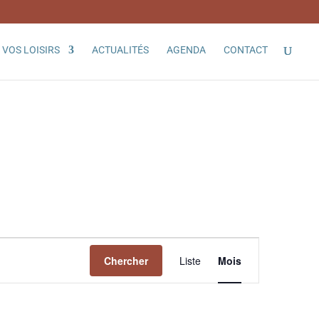
VOS LOISIRS
ACTUALITÉS
AGENDA
CONTACT
Navigation
de
Chercher
Liste
Mois
vues
Évènement