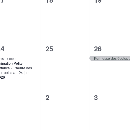
évènement,
évènement,
évènement
1
0
1
24
25
26
évènement,
évènement,
évènement
Kermesse d
h15
-
11h00
imation Petite
nfance « L’heure des
ut-petits » – 24 juin
026
0
0
0
1
2
3
évènement,
évènement,
évènement