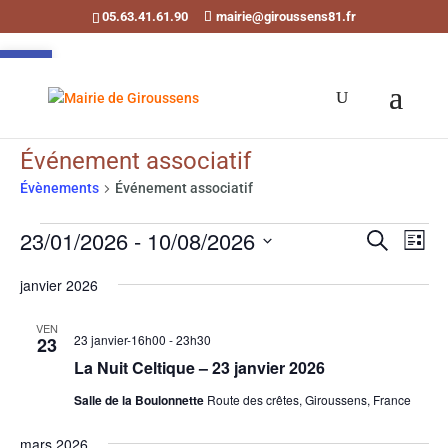
05.63.41.61.90
mairie@giroussens81.fr
Ouvrir la barre d’outils
Événement associatif
Évènements
Événement associatif
Évènements
Recherch
Navi
23/01/2026
 - 
10/08/2026
Recherche
de
et
Liste
vues
Sélectionnez
navigati
janvier 2026
Évè
une
de
date.
vues
VEN
23 janvier-16h00
-
23h30
23
Évènemen
La Nuit Celtique – 23 janvier 2026
Salle de la Boulonnette
Route des crêtes, Giroussens, France
mars 2026