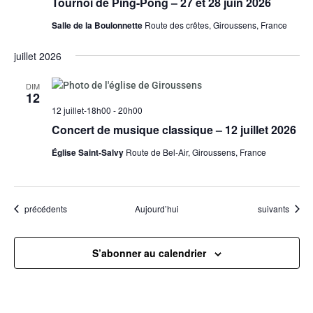
Tournoi de Ping-Pong – 27 et 28 juin 2026
Salle de la Boulonnette
Route des crêtes, Giroussens, France
juillet 2026
DIM
12
12 juillet-18h00
-
20h00
Concert de musique classique – 12 juillet 2026
Église Saint-Salvy
Route de Bel-Air, Giroussens, France
Évènements
Évènements
précédents
Aujourd’hui
suivants
S’abonner au calendrier