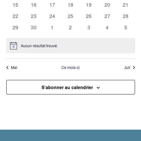
évènements
évènements
évènements
évènements
évènements
évènements
évènem
0
0
0
0
0
0
0
15
16
17
18
19
20
21
évènements
évènements
évènements
évènements
évènements
évènements
évènem
0
0
0
0
0
0
0
22
23
24
25
26
27
28
évènements
évènements
évènements
évènements
évènements
évènements
évènem
0
0
0
0
0
0
0
29
30
1
2
3
4
5
évènements
évènements
évènements
évènements
évènements
évènements
évènem
Aucun résultat trouvé.
Notice
Mai
Ce mois-ci
Juil
S’abonner au calendrier