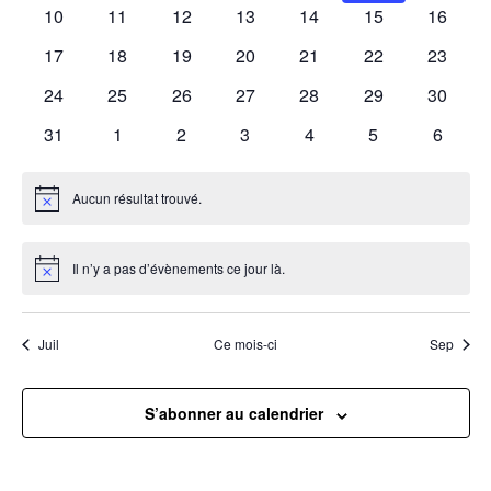
évènements
évènements
évènements
évènements
évènements
évènements
évènem
0
0
0
0
0
0
0
10
11
12
13
14
15
16
évènements
évènements
évènements
évènements
évènements
évènements
évènem
0
0
0
0
0
0
0
17
18
19
20
21
22
23
évènements
évènements
évènements
évènements
évènements
évènements
évènem
0
0
0
0
0
0
0
24
25
26
27
28
29
30
évènements
évènements
évènements
évènements
évènements
évènements
évènem
0
0
0
0
0
0
0
31
1
2
3
4
5
6
évènements
évènements
évènements
évènements
évènements
évènements
évènem
Aucun résultat trouvé.
Notice
Il n’y a pas d’évènements ce jour là.
Notice
Juil
Ce mois-ci
Sep
S’abonner au calendrier