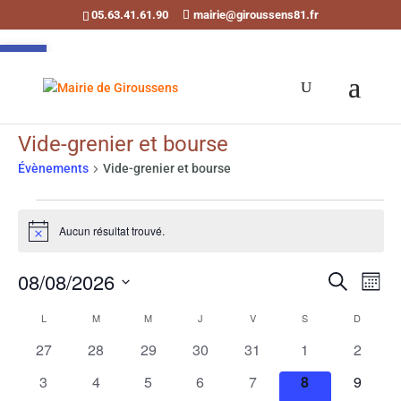
05.63.41.61.90
mairie@giroussens81.fr
Ouvrir la barre d’outils
Vide-grenier et bourse
Évènements
Vide-grenier et bourse
Évènements
Aucun résultat trouvé.
Notice
Recherch
Navi
08/08/2026
Recherche
de
et
Mois
vues
Sélectionnez
Calendrier
navigati
L
LUNDI
M
MARDI
M
MERCREDI
J
JEUDI
V
VENDREDI
S
SAMEDI
D
DIMANC
Évè
une
de
de
0
0
0
0
0
0
0
date.
27
28
29
30
31
1
2
Évènements
vues
évènements
évènements
évènements
évènements
évènements
évènements
évènem
0
0
0
0
0
0
0
3
4
5
6
7
8
9
Évènemen