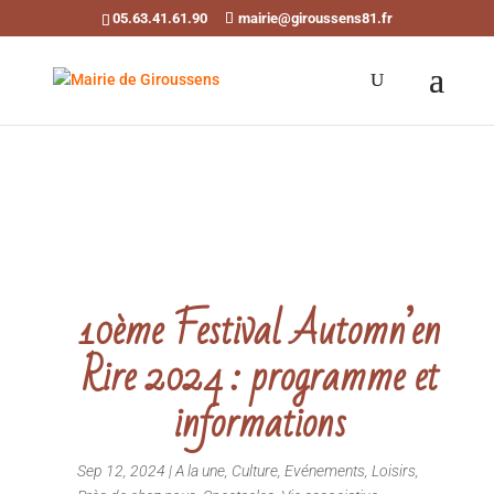
05.63.41.61.90
mairie@giroussens81.fr
Ouvrir la barre d’outils
10ème Festival Automn’en
Rire 2024 : programme et
informations
Sep 12, 2024
|
A la une
,
Culture
,
Evénements
,
Loisirs
,