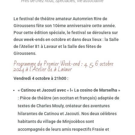
Près de chez nous
,
Spectacles
,
Vie associative
Le festival de théâtre amateur Automn’en Rire de
Giroussens fête son 10ème anniversaire cette année.
Pour cette édition spéciale, le festival se déroulera sur
deux week-ends en octobre et dans deux lieux : la Salle
de l’Atelier 81 à Lavaur et la Salle des fêtes de
Giroussens.
Programme du Premier Week-end : 4, 5, 6 octobre
2024 à l’Atelier 81 à Lavaur
Vendredi 4 octobre à 21h00 :
« Catinou et Jacouti avec
«
l
« L
a cosino de Marselha »
: Pièce de théâtre (en occitan et français) adaptée de
textes de Charles Mouly, créateur des aventures
hilarantes de Catinou et Jacouti. Nos deux célèbres
habitants du village de Minjocèbos sont
accompagnés de leurs amis respectifs Frasie et