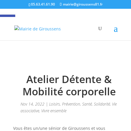
05.63.41.61.90
mairie@giroussens81.fr
Ouvrir la barre d’outils
Atelier Détente &
Mobilité corporelle
Nov 14, 2022
|
Loisirs
,
Prévention
,
Santé
,
Solidarité
,
Vie
associative
,
Vivre ensemble
Vous êtes un/une sénior de Giroussens et vous