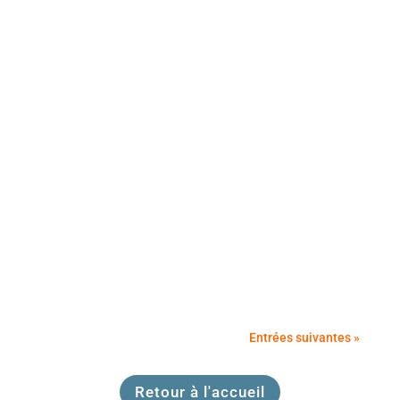
Notre priorité reste l’amélioration des services
rendus aux citoyens de la Commune de
Giroussens....
Entrées suivantes »
Retour à l'accueil