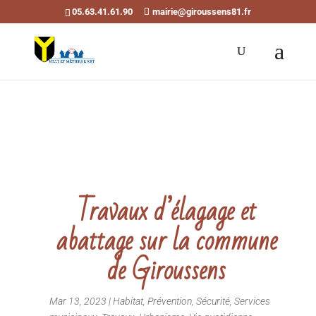
05.63.41.61.90
mairie@giroussens81.fr
Ouvrir la barre d’outils
Travaux d’élagage et
abattage sur la commune
de Giroussens
Mar 13, 2023
|
Habitat
,
Prévention
,
Sécurité
,
Services