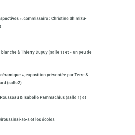
rspectives »
, commissaire : Christine Shimizu-
)
e blanche à Thierry Dupuy (salle 1) et « un peu de
u céramique »
, exposition présentée par Terre &
ard (salle2)
 Rousseau & Isabelle Pammachius (salle 1) et
iroussinai-se-s et les écoles !