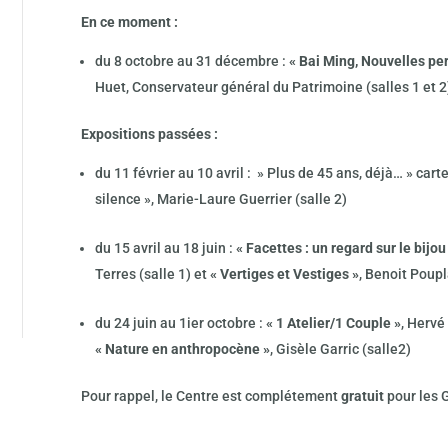
En ce moment :
du 8 octobre au 31 décembre :
« Bai Ming, Nouvelles pe
Huet, Conservateur général du Patrimoine (salles 1 et 2
Expositions passées :
du 11 février au 10 avril : » Plus de 45 ans, déjà… » cart
silence », Marie-Laure Guerrier (salle 2)
du 15 avril au 18 juin :
« Facettes : un regard sur le bijo
Terres (salle 1) et
« Vertiges et Vestiges »
, Benoit Poupl
du 24 juin au 1ier octobre :
« 1 Atelier/1 Couple »
, Hervé
« Nature en anthropocène »
, Gisèle Garric (salle2)
Pour rappel, le Centre est complétement
gratuit
pour les G