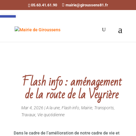
05.63.41.61.90
mairie@giroussens81.fr
Ouvrir la barre d’outils
Flash info : aménagement
de la route de la Veyrière
Mar 4, 2026
|
A la une
,
Flash info
,
Mairie
,
Transports
,
Travaux
,
Vie quotidienne
Dans le cadre de l’amélioration de notre cadre de vie et