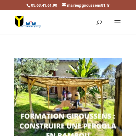
05.63.41.61.90
mairie@giroussens81.fr
Ouvrir la barre d’outils