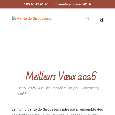
05.63.41.61.90
mairie@giroussens81.fr
Ouvrir la barre d’outils
Meilleurs Vœux 2026
Jan 9, 2026
|
A la une
,
Conseil municipal
,
Evénements
,
Mairie
La municipalité de Giroussens adresse à l’ensemble des