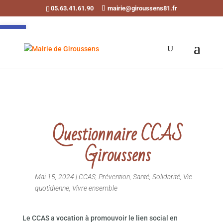
05.63.41.61.90
mairie@giroussens81.fr
Ouvrir la barre d’outils
Questionnaire CCAS
Giroussens
Mai 15, 2024
|
CCAS
,
Prévention
,
Santé
,
Solidarité
,
Vie
quotidienne
,
Vivre ensemble
Le CCAS a vocation à promouvoir le lien social en