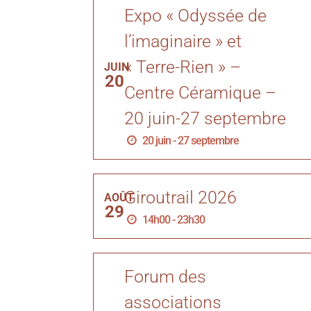
Expo « Odyssée de
l’imaginaire » et
« Terre-Rien » –
JUIN
20
Centre Céramique –
20 juin-27 septembre
20 juin - 27 septembre
Giroutrail 2026
AOÛT
29
14h00 - 23h30
Forum des
associations