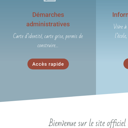
Démarches
Infor
administratives
Vivre à 
l’école
Carte d’identité, carte grise, permis de
construire…
Accès rapide
Bienvenue sur le site offici