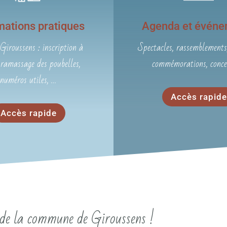
mations pratiques
Agenda et événe
Giroussens : inscription à
Spectacles, rassemblements,
, ramassage des poubelles,
commémorations, conce
numéros utiles, …
Accès rapide
Accès rapide
el de la commune de Giroussens !