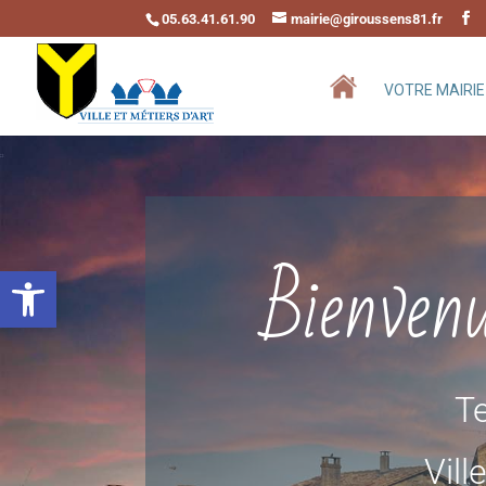
05.63.41.61.90
mairie@giroussens81.fr
VOTRE MAIRIE
Bienven
Ouvrir la barre d’outils
Te
Vill