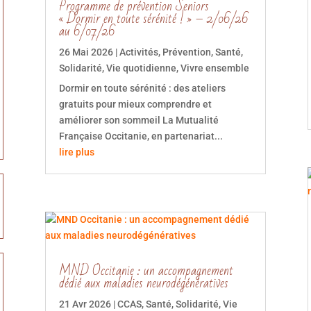
Programme de prévention Seniors
« Dormir en toute sérénité ! » – 2/06/26
au 6/07/26
26 Mai 2026
|
Activités
,
Prévention
,
Santé
,
Solidarité
,
Vie quotidienne
,
Vivre ensemble
Dormir en toute sérénité : des ateliers
gratuits pour mieux comprendre et
améliorer son sommeil La Mutualité
Française Occitanie, en partenariat...
lire plus
MND Occitanie : un accompagnement
dédié aux maladies neurodégénératives
21 Avr 2026
|
CCAS
,
Santé
,
Solidarité
,
Vie