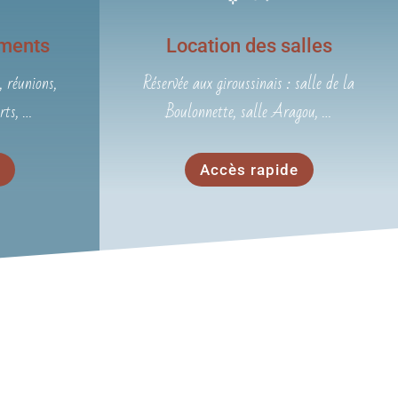
ments
Location des salles
 réunions,
Réservée aux giroussinais : salle de la
rts, …
Boulonnette, salle Aragou, …
Accès rapide